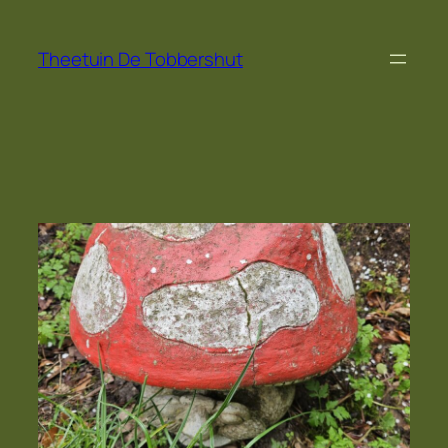
Ga
naar
Theetuin De Tobbershut
de
inhoud